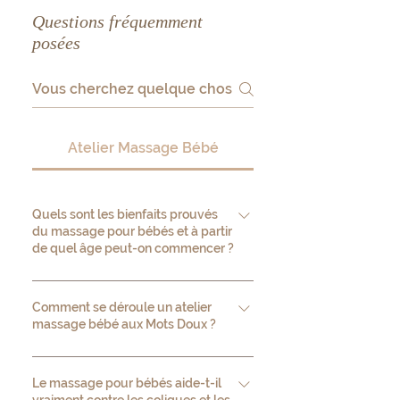
Questions fréquemment
posées
Atelier Massage Bébé
Quels sont les bienfaits prouvés
du massage pour bébés et à partir
de quel âge peut-on commencer ?
Le massage pour bébés stimule la
production d'ocytocine (hormone du
Comment se déroule un atelier
massage bébé aux Mots Doux ?
lien affectif) chez la mère et l'enfant,
réduit le taux de cortisol (hormone du
L'atelier dure environ 1h30 et se fait en
stress) de 30 % en moyenne selon les
intimité. La praticienne enseigne les
Le massage pour bébés aide-t-il
études de l'Université de Miami Touch