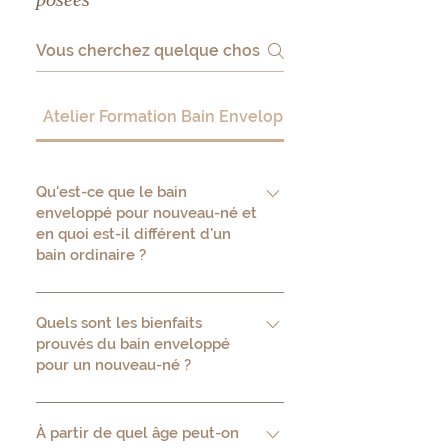
Atelier Formation Bain Enveloppé
Qu'est-ce que le bain
enveloppé pour nouveau-né et
en quoi est-il différent d'un
bain ordinaire ?
Le bain enveloppé est une technique
de bain néonatal dans laquelle le
Quels sont les bienfaits
prouvés du bain enveloppé
bébé est immergé dans l'eau, enroulé
pour un nouveau-né ?
dans un tétra, qui maintient ses
membres repliés contre son corps.
Les études en soins néonataux
Contrairement au bain nu classique,
identifient quatre bénéfices
À partir de quel âge peut-on
cette méthode reproduit la