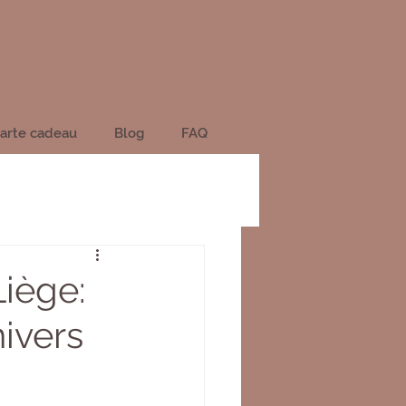
arte cadeau
Blog
FAQ
Liège:
ivers