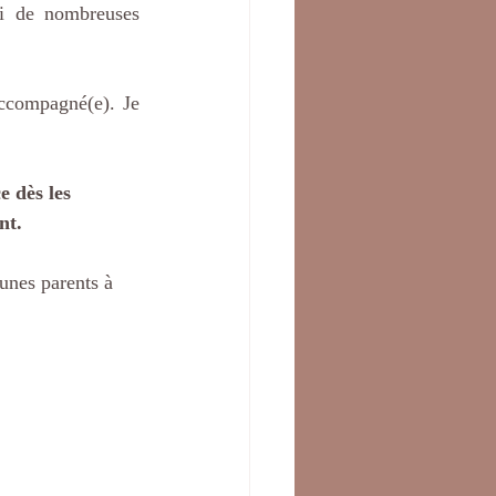
vi de nombreuses 
ccompagné(e). Je 
e dès les 
nt.
eunes parents à 