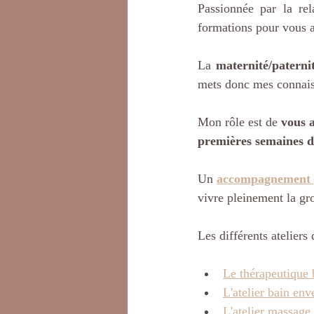
Passionnée par la rel
formations pour vous 
La 
maternité/paterni
mets donc mes connaiss
Mon rôle est de 
vous a
premières semaines de
Un 
accompagnement 
vivre pleinement la gro
Les différents ateliers
Le thérapeutique 
L'atelier bain en
L'atelier massage