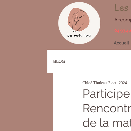
Les
Accompa
04.93.46
Accueil
BLOG
Chloé Thuleau
2 oct. 2024
Particip
Rencontr
de la ma