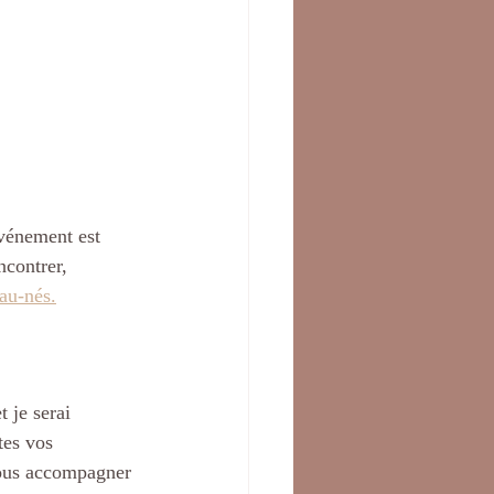
vénement est 
ncontrer, 
eau-nés.
 je serai 
tes vos 
vous accompagner 