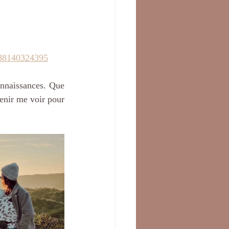
088140324395
nnaissances. Que 
enir me voir pour 