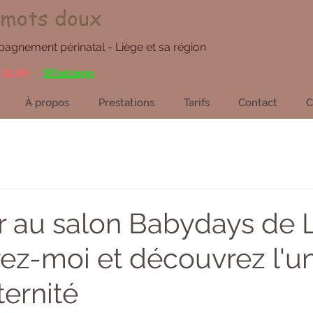
 mots doux
gnement périnatal - Liège et sa région
.82.88
Whatsapp
À propos
Prestations
Tarifs
Contact
C
er au salon Babydays de 
ez-moi et découvrez l'un
ternité